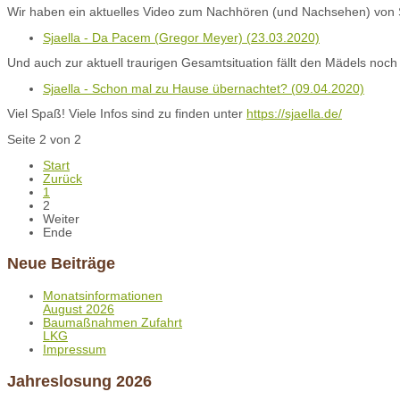
Wir haben ein aktuelles Video zum Nachhören (und Nachsehen) von Sj
Sjaella - Da Pacem (Gregor Meyer) (23.03.2020)
Und auch zur aktuell traurigen Gesamtsituation fällt den Mädels noch
Sjaella - Schon mal zu Hause übernachtet? (09.04.2020)
Viel Spaß! Viele Infos sind zu finden unter
https://sjaella.de/
Seite 2 von 2
Start
Zurück
1
2
Weiter
Ende
Neue Beiträge
Monatsinformationen
August 2026
Baumaßnahmen Zufahrt
LKG
Impressum
Jahreslosung 2026