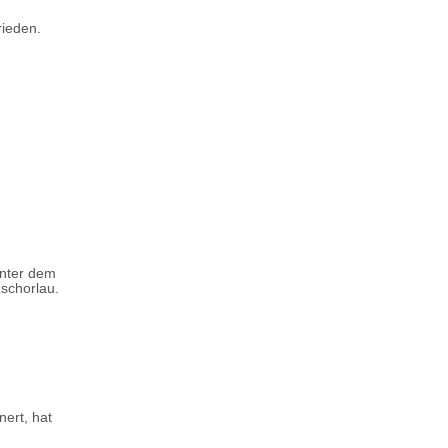
rieden.
unter dem
Zschorlau.
ert, hat