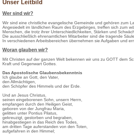
Unser Leitbild
Wer sind wir?
Wir sind eine christliche evangelische Gemeinde und gehören zum 
Angesiedelt im ländlichen Raum des Erzgebirges, treffen sich zum wö
Menschen, die trotz ihrer Unterschiedlichkeiten, Stärken und Schw
Die ausschließlich ehrenamtlichen Mitarbeiter sind die tragende Säu
In verschiedenen Arbeitsbereichen übernehmen sie Aufgaben und erm
Woran glauben wir?
Mit Christen auf der ganzen Welt bekennen wir uns zu GOTT dem 
Kraft und Gegenwart Gottes.
Das Apostolische Glaubensbekenntnis
Ich glaube an Gott, den Vater,
den Allmächtigen,
den Schöpfer des Himmels und der Erde.
Und an Jesus Christus,
seinen eingeborenen Sohn, unsern Herrn,
empfangen durch den Heiligen Geist,
geboren von der Jungfrau Maria,
gelitten unter Pontius Pilatus,
gekreuzigt, gestorben und begraben,
hinabgestiegen in das Reich des Todes,
am dritten Tage auferstanden von den Toten,
aufgefahren in den Himmel;