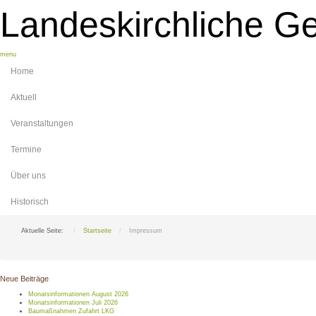
Landeskirchliche G
menu
Home
Aktuell
Veranstaltungen
Termine
Über uns
Historisch
Aktuelle Seite:
Startseite
Impressum
Neue Beiträge
Monatsinformationen August 2026
Monatsinformationen Juli 2026
Baumaßnahmen Zufahrt LKG