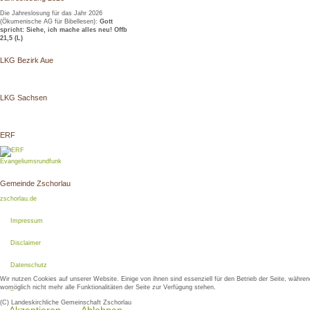
Die Jahreslosung für das Jahr 2026
(Ökumenische AG für Bibellesen):
Gott
spricht: Siehe, ich mache alles neu! Offb
21,5 (L)
LKG Bezirk Aue
LKG Sachsen
ERF
Evangeliumsrundfunk
Gemeinde Zschorlau
zschorlau.de
Impressum
Disclaimer
Datenschutz
Wir nutzen Cookies auf unserer Website. Einige von ihnen sind essenziell für den Betrieb der Seite, währ
womöglich nicht mehr alle Funktionalitäten der Seite zur Verfügung stehen.
_
(C) Landeskirchliche Gemeinschaft Zschorlau