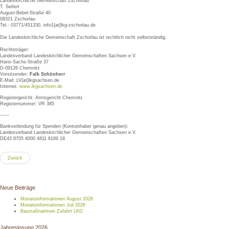
Landeskirchliche Gemeinschaft Zschorlau
T. Seifert
August-Bebel-Straße 40
08321 Zschorlau
Tel.: 03771/451330, info1{at]lkg-zschorlau.de
Die Landeskirchliche Gemeinschaft Zschorlau ist rechtlich nicht selbstständig.
Rechtsträger:
Landesverband Landeskirchlicher Gemeinschaften Sachsen e.V.
Hans-Sachs-Straße 37
D-09126 Chemnitz
Vorsitzender:
Falk Schönherr
E-Mail: LV{at}lkgsachsen.de
Internet:
www.lkgsachsen.de
Registergericht: Amtsgericht Chemnitz
Registernummer: VR 385
------
Bankverbindung für Spenden (Kontoinhaber genau angeben):
Landesverband Landeskirchlicher Gemeinschaften Sachsen e.V.
DE43 8705 4000 4811 6189 18
Zurück
Neue Beiträge
Monatsinformationen August 2026
Monatsinformationen Juli 2026
Baumaßnahmen Zufahrt LKG
Jahreslosung 2026