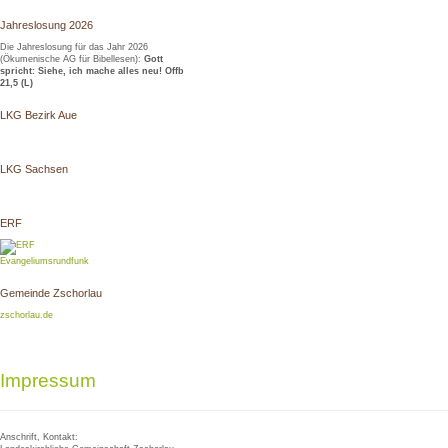
Jahreslosung 2026
Die Jahreslosung für das Jahr 2026
(Ökumenische AG für Bibellesen):
Gott
spricht: Siehe, ich mache alles neu! Offb
21,5 (L)
LKG Bezirk Aue
LKG Sachsen
ERF
Evangeliumsrundfunk
Gemeinde Zschorlau
zschorlau.de
Impressum
Anschrift, Kontakt: