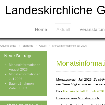
Landeskirchliche 
Home
Aktuell
Veranstaltu
Aktuelle Seite:
Startseite
Aktuell
Monatsinformationen Juli 2026
Neue Beiträge
Monatsinformat
Monatsinformationen
August 2026
Monatsinformationen
Juli 2026
Monatsspruch Juli 2026:
Es strö
Baumaßnahmen
die Gerechtigkeit wie ein nie v
Zufahrt LKG
Das
Gemeindeblatt für Juli 2026
Hinweise zum Monatsspruch: