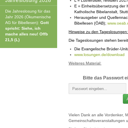
Jahreslosung 2026
L = Lutherbibel, revidiert 201
E = Einheitsübersetzung der H
Die Jahreslosung für das
Katholische Bibelanstalt, Stutt
Jahr 2026 (Ökumenische
Herausgeber und Quellennach
AG für Bibellesen):
Gott
Bibellesen (ÖAB);
www.oeab.
spricht: Siehe, ich
Hinweise zu den Tageslosungen:
mache alles neu! Offb
21,5 (L)
Die Tageslosungen stehen bereit 
Die Evangelische Brüder-Uni
www.losungen.de/download
Weiteres Material:
Bitte das Passwort e
Vielen Dank an alle Vordenker, M
Gemeinschaftsveranstaltungen 